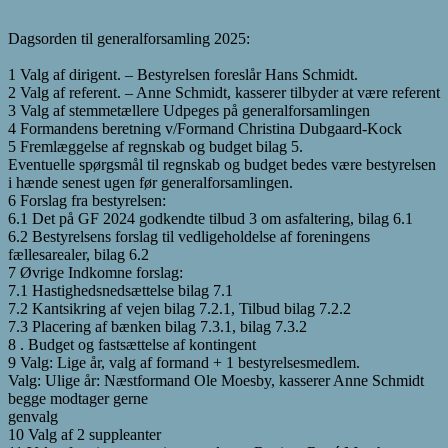
Dagsorden til generalforsamling 2025:
1 Valg af dirigent. – Bestyrelsen foreslår Hans Schmidt.
2 Valg af referent. – Anne Schmidt, kasserer tilbyder at være referent
3 Valg af stemmetællere Udpeges på generalforsamlingen
4 Formandens beretning v/Formand Christina Dubgaard-Kock
5 Fremlæggelse af regnskab og budget bilag 5.
Eventuelle spørgsmål til regnskab og budget bedes være bestyrelsen
i hænde senest ugen før generalforsamlingen.
6 Forslag fra bestyrelsen:
6.1 Det på GF 2024 godkendte tilbud 3 om asfaltering, bilag 6.1
6.2 Bestyrelsens forslag til vedligeholdelse af foreningens
fællesarealer, bilag 6.2
7 Øvrige Indkomne forslag:
7.1 Hastighedsnedsættelse bilag 7.1
7.2 Kantsikring af vejen bilag 7.2.1, Tilbud bilag 7.2.2
7.3 Placering af bænken bilag 7.3.1, bilag 7.3.2
8 . Budget og fastsættelse af kontingent
9 Valg: Lige år, valg af formand + 1 bestyrelsesmedlem.
Valg: Ulige år: Næstformand Ole Moesby, kasserer Anne Schmidt
begge modtager gerne
genvalg
10 Valg af 2 suppleanter