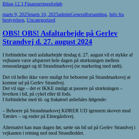
Bilag-12.3 Finansieringsforløb
Udgivet
Forfatter
Kategorier
marts 9, 2025
marts 10, 2025
admin
Generalforsamling
,
Info fra
i
bestyrelsen
,
Uncategorized
OBS! OBS! Asfaltarbejde på Gerlev
Strandvej d. 27. august 2024
I forbindelse med asfaltarbejde tirsdag d. 27. august vil et stykke af
vejbanen være afspærret hele dagen på strækningen mellem
renseanlægget og til Strandmarksvej (se markering med rødt).
Det vil heller ikke være muligt for beboerne på Strandmarksvej at
komme ud på Gerlev Strandvej.
Det vil sige – det er IKKE muligt at passere på strækningen –
hverken i bil, på cykel eller til fods.
I forbindelse med til- og frakørsel anbefales følgende:
– Beboere på Strandmarksvej KØRER UD igennem skoven mod
Tørslev – og ender på Elmegårdsvej.
Alternativt kan man dagen før, sætte sin bil ud på Gerlev Strandvej i
vejkanten i retning ned mod Strandleddet.