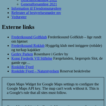
Generalforsamling 2021
Information til Ejendomsmæglere
Referater af bestyrelsesmøder mv
Vedtægter
Externe links
Frederikssund Golfklub
Frederikssund Golfklub – lige rundt
om hjørnet
Frederikssund Roklub
Hyggelig klub med inriggere (robåde)
og tur/kap kajakker
Gerlev Parken
Rosenhave i Gerlev by
Kong Frederik VII Stiftelse
Færgelunden, Jægerspris Slot, de
gamle ege…
Roskilde Fjord
Roskilde Fjord – Naturstyrelsen
Reservat beskrivelse
Open Maps Widget for Google Maps settings to configure the
Google Maps API key. The map can't work without it. This is
a Google's rule that all sites must follow.