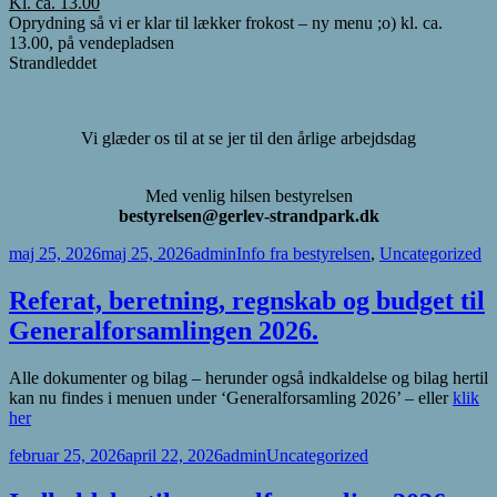
Kl. ca. 13.00
Oprydning så vi er klar til lækker frokost – ny menu ;o) kl. ca.
13.00, på vendepladsen
Strandleddet
Vi glæder os til at se jer til den årlige arbejdsdag
Med venlig hilsen bestyrelsen
bestyrelsen@gerlev-strandpark.dk
Udgivet
Forfatter
Kategorier
maj 25, 2026
maj 25, 2026
admin
Info fra bestyrelsen
,
Uncategorized
i
Referat, beretning, regnskab og budget til
Generalforsamlingen 2026.
Alle dokumenter og bilag – herunder også indkaldelse og bilag hertil
kan nu findes i menuen under ‘Generalforsamling 2026’ – eller
klik
her
Udgivet
Forfatter
Kategorier
februar 25, 2026
april 22, 2026
admin
Uncategorized
i