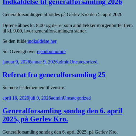
Indkaldelse til generalforsamling 2026
Generalforsamlingen afholdes på Gerlev Kro den 5. april 2026
Dørene åbnes kl. 8.00 og der er som altid lækker morgenbuffet frem
til kl. 9.00, hvor generalforsamlingen starter.
Se den fulde
indkaldelse her
Se: Oversigt over
ejendomnumre
Udgivet
Forfatter
Kategorier
januar 9, 2026
januar 9, 2026
admin
Uncategorized
i
Referat fra generalforsamling 25
Se mere i sidemenuen til venstre
Udgivet
Forfatter
Kategorier
april 16, 2025
juli 9, 2025
admin
Uncategorized
i
Generalforsamling søndag den 6. april
2025, på Gerlev Kro.
Generalforsamling søndag den 6. april 2025, på Gerlev Kro.