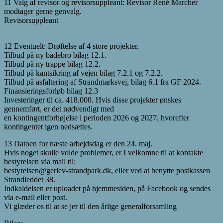
11 Valg af revisor og revisorsuppleant: Revisor René Marcher
modtager gerne genvalg.
Revisorsuppleant
12 Eventuelt: Drøftelse af 4 store projekter.
Tilbud på ny badebro bilag 12.1.
Tilbud på ny trappe bilag 12.2.
Tilbud på kantsikring af vejen bilag 7.2.1 og 7.2.2.
Tilbud på asfaltering af Strandmarksvej, bilag 6.1 fra GF 2024.
Finansieringsforløb bilag 12.3
Investeringer til ca. 418.000. Hvis disse projekter ønskes
gennemført, er det nødvendigt med
en kontingentforhøjelse i perioden 2026 og 2027, hvorefter
kontingentet igen nedsættes.
13 Datoen for næste arbejdsdag er den 24. maj.
Hvis noget skulle volde problemer, er I velkomne til at kontakte
bestyrelsen via mail til:
bestyrelsen@gerlev-strandpark.dk
, eller ved at benytte postkassen
Strandleddet 38.
Indkaldelsen er uploadet på hjemmesiden, på Facebook og sendes
via e-mail eller post.
Vi glæder os til at se jer til den årlige generalforsamling