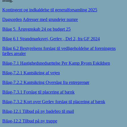
Bilag:
Kontingent og indkaldelse til generalforsamling 2025
Dagsorden
Adresser med grundejer numre
Bilag 5. Årsregnskab 24 og budget 25
Bilag 6.1 Strandmarksvej, Gerlev , Del 2, fra GF 2024
Bilag 6.2 Bestyrelsens forslag til vedligeholdelse af foreningens
fælles arealer
Bilag-7.1 Hastighedsnedsættelse Per Kamp Ryom Eskildsen
Bilag-7.2.1 Kantsikring af vejen
Bilag-7.2.2 Kantsikring Overslag fra entreprenør
Bilag-7.3.1 Forslag til placering af bænk
Bilag-7.3.2 Kort over Gerlev forslag til placering af bænk
Bilag-12.1 Tilbud på ny badebro til mail
Bilag-12.2 Tilbud på ny trappe