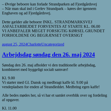
– Øvrige beboere kan forlade Strandparken ad Fjordgårdsvej
– Når man skal ind i Gerlev Strandpark – køres der igennem
Enghaven og ad Fjordgårdsvej.
Dette gælder alle beboere INKL. STRANDMARKSVEJ
ASFALTARBEJDET FORVENTES AT STARTE KL. 06.00
VI ANBEFALER MEGET FORSIGTIG KØRSEL GRUNDET
FORHOLDENE OG BEGRÆNSET OVERSIGT
Udgivet
Forfatter
Kategorier
august 25, 2024
Charlotte
Uncategorized
i
Arbejdsdag søndag den 26. maj 2024
Søndag den 26. maj afholder vi den traditionelle arbejdsdag,
kombineret med hyggeligt socialt samvær!
Kl. 9.00
Vi starter med Gl. Dansk og medbragt kaffe kl. 9.00 på
vendepladsen for enden af Strandleddet. Medbring egen kaffe!
Alle bedes mødes her, så vi har et samlet overblik over og fordeling
af opgaver.
Kl. 11.00