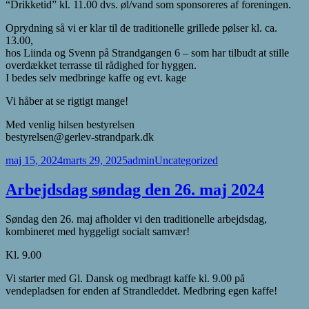
“Drikketid” kl. 11.00 dvs. øl/vand som sponsoreres af foreningen.
Oprydning så vi er klar til de traditionelle grillede pølser kl. ca.
13.00,
hos Liinda og Svenn på Strandgangen 6 – som har tilbudt at stille
overdækket terrasse til rådighed for hyggen.
I bedes selv medbringe kaffe og evt. kage
Vi håber at se rigtigt mange!
Med venlig hilsen bestyrelsen
bestyrelsen@gerlev-strandpark.dk
Udgivet
Forfatter
Kategorier
maj 15, 2024
marts 29, 2025
admin
Uncategorized
i
Arbejdsdag søndag den 26. maj 2024
Søndag den 26. maj afholder vi den traditionelle arbejdsdag,
kombineret med hyggeligt socialt samvær!
Kl. 9.00
Vi starter med Gl. Dansk og medbragt kaffe kl. 9.00 på
vendepladsen for enden af Strandleddet. Medbring egen kaffe!