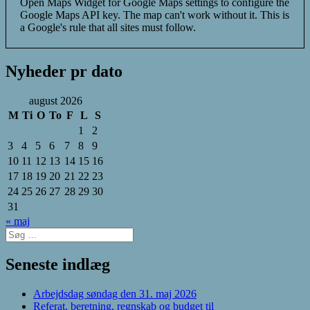
Open Maps Widget for Google Maps settings to configure the
Google Maps API key. The map can't work without it. This is
a Google's rule that all sites must follow.
Nyheder pr dato
august 2026
M
Ti
O
To
F
L
S
1
2
3
4
5
6
7
8
9
10
11
12
13
14
15
16
17
18
19
20
21
22
23
24
25
26
27
28
29
30
31
« maj
Søg
efter:
Seneste indlæg
Arbejdsdag søndag den 31. maj 2026
Referat, beretning, regnskab og budget til