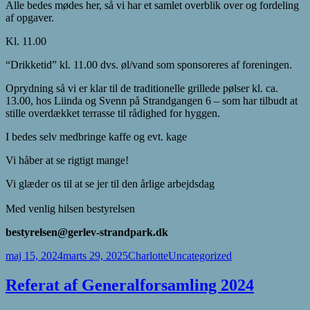
Alle bedes mødes her, så vi har et samlet overblik over og fordeling
af opgaver.
Kl. 11.00
“Drikketid” kl. 11.00 dvs. øl/vand som sponsoreres af foreningen.
Oprydning så vi er klar til de traditionelle grillede pølser kl. ca.
13.00, hos Liinda og Svenn på Strandgangen 6 – som har tilbudt at
stille overdækket terrasse til rådighed for hyggen.
I bedes selv medbringe kaffe og evt. kage
Vi håber at se rigtigt mange!
Vi glæder os til at se jer til den årlige arbejdsdag
Med venlig hilsen bestyrelsen
bestyrelsen@gerlev-strandpark.dk
Udgivet
Forfatter
Kategorier
maj 15, 2024
marts 29, 2025
Charlotte
Uncategorized
i
Referat af Generalforsamling 2024