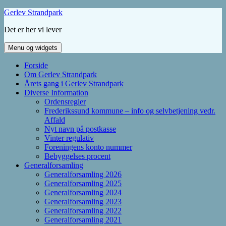
Hop
Gerlev Strandpark
til
Det er her vi lever
indhold
Menu og widgets
Forside
Om Gerlev Strandpark
Årets gang i Gerlev Strandpark
Diverse Information
Ordensregler
Frederikssund kommune – info og selvbetjening vedr.
Affald
Nyt navn på postkasse
Vinter regulativ
Foreningens konto nummer
Bebyggelses procent
Generalforsamling
Generalforsamling 2026
Generalforsamling 2025
Generalforsamling 2024
Generalforsamling 2023
Generalforsamling 2022
Generalforsamling 2021