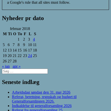
a Google's rule that all sites must follow.
Nyheder pr dato
februar 2018
M
Ti
O
To
F
L
S
1
2
3
4
5
6
7
8
9
10
11
12
13
14
15
16
17
18
19
20
21
22
23
24
25
26
27
28
« jan
apr »
Søg
efter:
Seneste indlæg
Arbejdsdag søndag den 31. maj 2026
Referat, beretning, regnskab og budget til
Generalforsamlingen 2026.
Indkaldelse til generalforsamling 2026
Referat fra generalforsamling 25