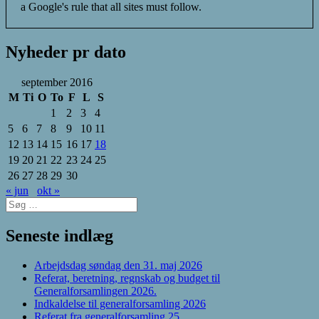
a Google's rule that all sites must follow.
Nyheder pr dato
september 2016
M
Ti
O
To
F
L
S
1
2
3
4
5
6
7
8
9
10
11
12
13
14
15
16
17
18
19
20
21
22
23
24
25
26
27
28
29
30
« jun
okt »
Søg
efter:
Seneste indlæg
Arbejdsdag søndag den 31. maj 2026
Referat, beretning, regnskab og budget til
Generalforsamlingen 2026.
Indkaldelse til generalforsamling 2026
Referat fra generalforsamling 25