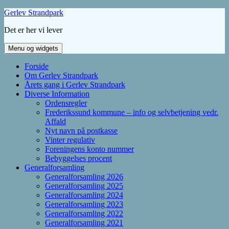
Hop
Gerlev Strandpark
til
Det er her vi lever
indhold
Menu og widgets
Forside
Om Gerlev Strandpark
Årets gang i Gerlev Strandpark
Diverse Information
Ordensregler
Frederikssund kommune – info og selvbetjening vedr.
Affald
Nyt navn på postkasse
Vinter regulativ
Foreningens konto nummer
Bebyggelses procent
Generalforsamling
Generalforsamling 2026
Generalforsamling 2025
Generalforsamling 2024
Generalforsamling 2023
Generalforsamling 2022
Generalforsamling 2021