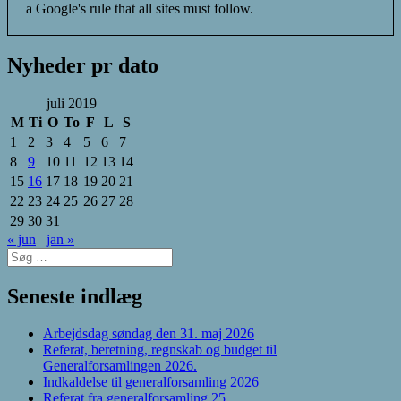
a Google's rule that all sites must follow.
Nyheder pr dato
juli 2019
M
Ti
O
To
F
L
S
1
2
3
4
5
6
7
8
9
10
11
12
13
14
15
16
17
18
19
20
21
22
23
24
25
26
27
28
29
30
31
« jun
jan »
Søg
efter:
Seneste indlæg
Arbejdsdag søndag den 31. maj 2026
Referat, beretning, regnskab og budget til
Generalforsamlingen 2026.
Indkaldelse til generalforsamling 2026
Referat fra generalforsamling 25