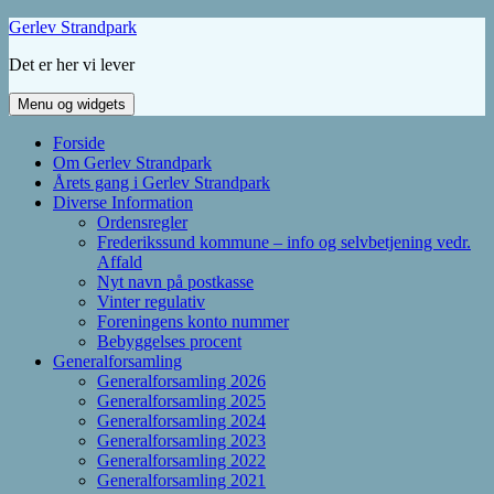
Hop
Gerlev Strandpark
til
Det er her vi lever
indhold
Menu og widgets
Forside
Om Gerlev Strandpark
Årets gang i Gerlev Strandpark
Diverse Information
Ordensregler
Frederikssund kommune – info og selvbetjening vedr.
Affald
Nyt navn på postkasse
Vinter regulativ
Foreningens konto nummer
Bebyggelses procent
Generalforsamling
Generalforsamling 2026
Generalforsamling 2025
Generalforsamling 2024
Generalforsamling 2023
Generalforsamling 2022
Generalforsamling 2021