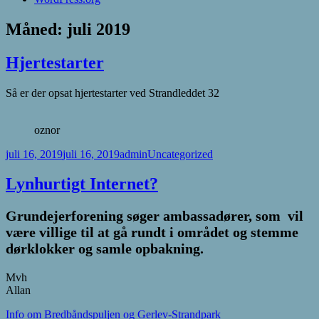
Måned:
juli 2019
Hjertestarter
Så er der opsat hjertestarter ved Strandleddet 32
oznor
Udgivet
Forfatter
Kategorier
juli 16, 2019
juli 16, 2019
admin
Uncategorized
i
Lynhurtigt Internet?
Grundejerforening søger ambassadører, som vil
være villige til at gå rundt i området og stemme
dørklokker og samle opbakning.
Mvh
Allan
Info om Bredbåndspuljen og Gerlev-Strandpark