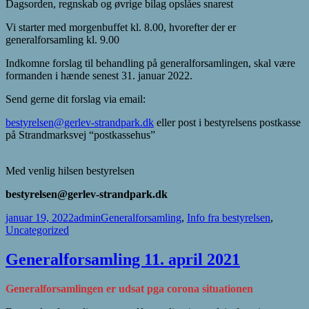
Dagsorden, regnskab og øvrige bilag opslåes snarest
Vi starter med morgenbuffet kl. 8.00, hvorefter der er
generalforsamling kl. 9.00
Indkomne forslag til behandling på generalforsamlingen, skal være
formanden i hænde senest 31. januar 2022.
Send gerne dit forslag via email:
bestyrelsen@gerlev-strandpark.dk
eller post i bestyrelsens postkasse
på Strandmarksvej “postkassehus”
Med venlig hilsen bestyrelsen
bestyrelsen@gerlev-strandpark.dk
Udgivet
Forfatter
Kategorier
januar 19, 2022
admin
Generalforsamling
,
Info fra bestyrelsen
,
i
Uncategorized
Generalforsamling 11. april 2021
Generalforsamlingen er udsat pga corona situationen