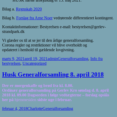
HUSK næste arbejdsdag er 15. maj 2021.
Bilag a.
Regnskab 2020
Bilag b.
Forslag fra Arne Noer
vedrørende differentieret kontingent.
Kontaktinformationer: Bestyrelsen e-mail:
bestyrelsen@gerlev-
strandpark.dk
Vi glæder os til at se jer til den årlige generalforsamling.
Corona regler og restriktioner vil blive overholdt og
opdateret i henhold til gældende lovgivning.
Udgivet
Forfatter
Kategorier
marts 9, 2021
april 19, 2021
admin
Generalforsamling
,
Info fra
i
bestyrelsen
,
Uncategorized
Husk Generalforsamling 8. april 2018
Der er morgenkaffe og brød fra kl. 8.00.
Ordinær generalforsamling på Gerlev Kro søndag d. 8. april
2018 kl. 09.00 Dagsorden i følge vedtægterne – forslag opslås
her på
hjemmesiden
sidste uge i februar.
Udgivet
Forfatter
Kategorier
februar 4, 2018
Charlotte
Generalforsamling
i