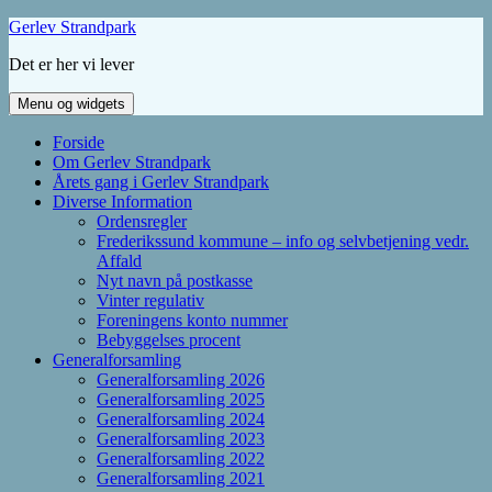
Hop
Gerlev Strandpark
til
Det er her vi lever
indhold
Menu og widgets
Forside
Om Gerlev Strandpark
Årets gang i Gerlev Strandpark
Diverse Information
Ordensregler
Frederikssund kommune – info og selvbetjening vedr.
Affald
Nyt navn på postkasse
Vinter regulativ
Foreningens konto nummer
Bebyggelses procent
Generalforsamling
Generalforsamling 2026
Generalforsamling 2025
Generalforsamling 2024
Generalforsamling 2023
Generalforsamling 2022
Generalforsamling 2021