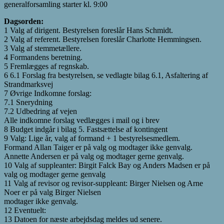
generalforsamling starter kl. 9:00
Dagsorden:
1 Valg af dirigent. Bestyrelsen foreslår Hans Schmidt.
2 Valg af referent. Bestyrelsen foreslår Charlotte Hemmingsen.
3 Valg af stemmetællere.
4 Formandens beretning.
5 Fremlægges af regnskab.
6 6.1 Forslag fra bestyrelsen, se vedlagte bilag 6.1, Asfaltering af
Strandmarksvej
7 Øvrige Indkomne forslag:
7.1 Snerydning
7.2 Udbedring af vejen
Alle indkomne forslag vedlægges i mail og i brev
8 Budget indgår i bilag 5. Fastsættelse af kontingent
9 Valg: Lige år, valg af formand + 1 bestyrelsesmedlem.
Formand Allan Taiger er på valg og modtager ikke genvalg.
Annette Andersen er på valg og modtager gerne genvalg.
10 Valg af suppleanter: Birgit Falck Bay og Anders Madsen er på
valg og modtager gerne genvalg
11 Valg af revisor og revisor-suppleant: Birger Nielsen og Arne
Noer er på valg Birger Nielsen
modtager ikke genvalg.
12 Eventuelt:
13 Datoen for næste arbejdsdag meldes ud senere.