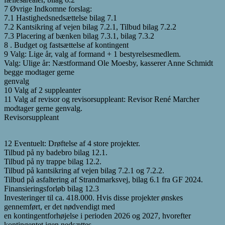
7 Øvrige Indkomne forslag:
7.1 Hastighedsnedsættelse bilag 7.1
7.2 Kantsikring af vejen bilag 7.2.1, Tilbud bilag 7.2.2
7.3 Placering af bænken bilag 7.3.1, bilag 7.3.2
8 . Budget og fastsættelse af kontingent
9 Valg: Lige år, valg af formand + 1 bestyrelsesmedlem.
Valg: Ulige år: Næstformand Ole Moesby, kasserer Anne Schmidt
begge modtager gerne
genvalg
10 Valg af 2 suppleanter
11 Valg af revisor og revisorsuppleant: Revisor René Marcher
modtager gerne genvalg.
Revisorsuppleant
12 Eventuelt: Drøftelse af 4 store projekter.
Tilbud på ny badebro bilag 12.1.
Tilbud på ny trappe bilag 12.2.
Tilbud på kantsikring af vejen bilag 7.2.1 og 7.2.2.
Tilbud på asfaltering af Strandmarksvej, bilag 6.1 fra GF 2024.
Finansieringsforløb bilag 12.3
Investeringer til ca. 418.000. Hvis disse projekter ønskes
gennemført, er det nødvendigt med
en kontingentforhøjelse i perioden 2026 og 2027, hvorefter
kontingentet igen nedsættes.