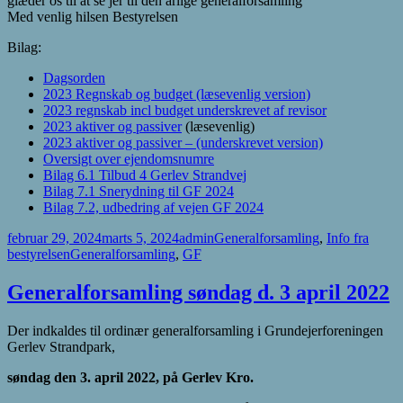
glæder os til at se jer til den årlige generalforsamling ¨
Med venlig hilsen Bestyrelsen
Bilag:
Dagsorden
2023 Regnskab og budget (læsevenlig version)
2023 regnskab incl budget underskrevet af revisor
2023 aktiver og passiver
(læsevenlig)
2023 aktiver og passiver – (underskrevet version)
Oversigt over ejendomsnumre
Bilag 6.1 Tilbud 4 Gerlev Strandvej
Bilag 7.1 Snerydning til GF 2024
Bilag 7.2, udbedring af vejen GF 2024
Udgivet
Forfatter
Kategorier
februar 29, 2024
marts 5, 2024
admin
Generalforsamling
,
Info fra
i
Tags
bestyrelsen
Generalforsamling
,
GF
Generalforsamling søndag d. 3 april 2022
Der indkaldes til ordinær generalforsamling i Grundejerforeningen
Gerlev Strandpark,
søndag den 3. april 2022, på Gerlev Kro.