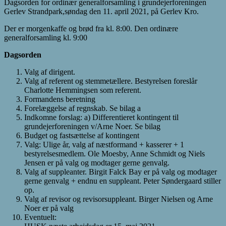
Dagsorden for ordinær generalforsamling i grundejerforeningen
Gerlev Strandpark,søndag den 11. april 2021, på Gerlev Kro.
Der er morgenkaffe og brød fra kl. 8:00. Den ordinære
generalforsamling kl. 9:00
Dagsorden
Valg af dirigent.
Valg af referent og stemmetællere. Bestyrelsen foreslår
Charlotte Hemmingsen som referent.
Formandens beretning
Forelæggelse af regnskab. Se bilag a
Indkomne forslag: a) Differentieret kontingent til
grundejerforeningen v/Arne Noer. Se bilag
Budget og fastsættelse af kontingent
Valg: Ulige år, valg af næstformand + kasserer + 1
bestyrelsesmedlem. Ole Moesby, Anne Schmidt og Niels
Jensen er på valg og modtager gerne genvalg.
Valg af suppleanter. Birgit Falck Bay er på valg og modtager
gerne genvalg + endnu en suppleant. Peter Søndergaard stiller
op.
Valg af revisor og revisorsuppleant. Birger Nielsen og Arne
Noer er på valg
Eventuelt: