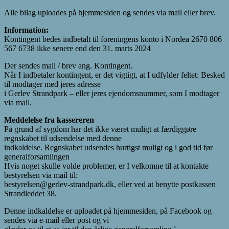
Alle bilag uploades på hjemmesiden og sendes via mail eller brev.
Information:
Kontingent bedes indbetalt til foreningens konto i Nordea 2670 806
567 6738 ikke senere end den 31. marts 2024
Der sendes mail / brev ang. Kontingent.
Når I indbetaler kontingent, er det vigtigt, at I udfylder feltet: Besked
til modtager med jeres adresse
i Gerlev Strandpark – eller jeres ejendomsnummer, som I modtager
via mail.
Meddelelse fra kassereren
På grund af sygdom har det ikke været muligt at færdiggøre
regnskabet til udsendelse med denne
indkaldelse. Regnskabet udsendes hurtigst muligt og i god tid før
generalforsamlingen
Hvis noget skulle volde problemer, er I velkomne til at kontakte
bestyrelsen via mail til:
bestyrelsen@gerlev-strandpark.dk
, eller ved at benytte postkassen
Strandleddet 38.
Denne indkaldelse er uploadet på hjemmesiden, på Facebook og
sendes via e-mail eller post og vi