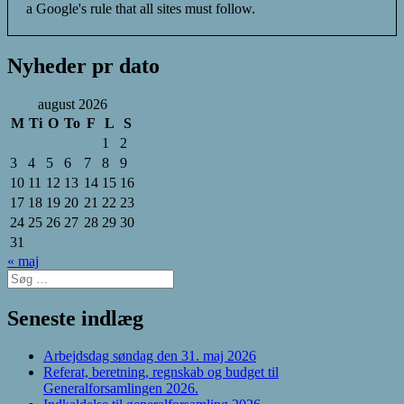
a Google's rule that all sites must follow.
Nyheder pr dato
august 2026
M
Ti
O
To
F
L
S
1
2
3
4
5
6
7
8
9
10
11
12
13
14
15
16
17
18
19
20
21
22
23
24
25
26
27
28
29
30
31
« maj
Søg
efter:
Seneste indlæg
Arbejdsdag søndag den 31. maj 2026
Referat, beretning, regnskab og budget til
Generalforsamlingen 2026.