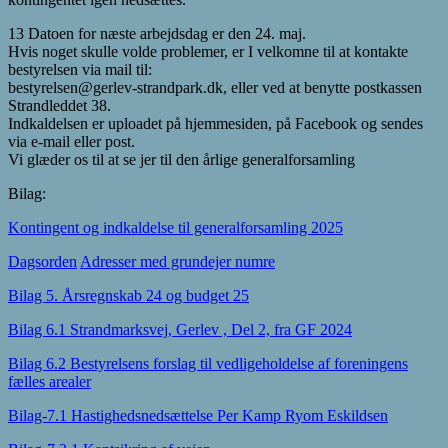
13 Datoen for næste arbejdsdag er den 24. maj.
Hvis noget skulle volde problemer, er I velkomne til at kontakte
bestyrelsen via mail til:
bestyrelsen@gerlev-strandpark.dk
, eller ved at benytte postkassen
Strandleddet 38.
Indkaldelsen er uploadet på hjemmesiden, på Facebook og sendes
via e-mail eller post.
Vi glæder os til at se jer til den årlige generalforsamling
Bilag:
Kontingent og indkaldelse til generalforsamling 2025
Dagsorden
Adresser med grundejer numre
Bilag 5. Årsregnskab 24 og budget 25
Bilag 6.1 Strandmarksvej, Gerlev , Del 2, fra GF 2024
Bilag 6.2 Bestyrelsens forslag til vedligeholdelse af foreningens
fælles arealer
Bilag-7.1 Hastighedsnedsættelse Per Kamp Ryom Eskildsen