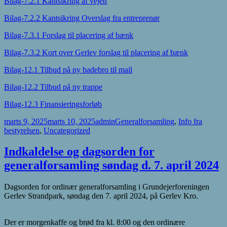
Bilag-7.2.1 Kantsikring af vejen
Bilag-7.2.2 Kantsikring Overslag fra entreprenør
Bilag-7.3.1 Forslag til placering af bænk
Bilag-7.3.2 Kort over Gerlev forslag til placering af bænk
Bilag-12.1 Tilbud på ny badebro til mail
Bilag-12.2 Tilbud på ny trappe
Bilag-12.3 Finansieringsforløb
Udgivet
Forfatter
Kategorier
marts 9, 2025
marts 10, 2025
admin
Generalforsamling
,
Info fra
i
bestyrelsen
,
Uncategorized
Indkaldelse og dagsorden for
generalforsamling søndag d. 7. april 2024
Dagsorden for ordinær generalforsamling i Grundejerforeningen
Gerlev Strandpark, søndag den 7. april 2024, på Gerlev Kro.
Der er morgenkaffe og brød fra kl. 8:00 og den ordinære