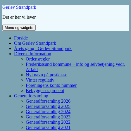
Hop
Gerlev Strandpark
til
Det er her vi lever
indhold
Menu og widgets
Forside
Om Gerlev Strandpark
Årets gang i Gerlev Strandpark
Diverse Information
Ordensregler
Frederikssund kommune – info og selvbetjening vedr.
Affald
Nyt navn på postkasse
Vinter regulativ
Foreningens konto nummer
Bebyggelses procent
Generalforsamling
Generalforsamling 2026
Generalforsamling 2025
Generalforsamling 2024
Generalforsamling 2023
Generalforsamling 2022
Generalforsamling 2021