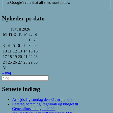
a Google's rule that all sites must follow.
Nyheder pr dato
august 2026
M
Ti
O
To
F
L
S
1
2
3
4
5
6
7
8
9
10
11
12
13
14
15
16
17
18
19
20
21
22
23
24
25
26
27
28
29
30
31
« maj
Søg
efter:
Seneste indlæg
Arbejdsdag søndag den 31. maj 2026
Referat, beretning, regnskab og budget til
Generalforsamlingen 2026.