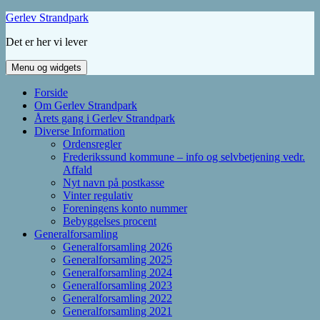
Hop
Gerlev Strandpark
til
Det er her vi lever
indhold
Menu og widgets
Forside
Om Gerlev Strandpark
Årets gang i Gerlev Strandpark
Diverse Information
Ordensregler
Frederikssund kommune – info og selvbetjening vedr.
Affald
Nyt navn på postkasse
Vinter regulativ
Foreningens konto nummer
Bebyggelses procent
Generalforsamling
Generalforsamling 2026
Generalforsamling 2025
Generalforsamling 2024
Generalforsamling 2023
Generalforsamling 2022
Generalforsamling 2021