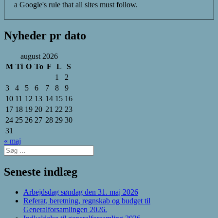
a Google's rule that all sites must follow.
Nyheder pr dato
august 2026
M
Ti
O
To
F
L
S
1
2
3
4
5
6
7
8
9
10
11
12
13
14
15
16
17
18
19
20
21
22
23
24
25
26
27
28
29
30
31
« maj
Søg
efter:
Seneste indlæg
Arbejdsdag søndag den 31. maj 2026
Referat, beretning, regnskab og budget til
Generalforsamlingen 2026.