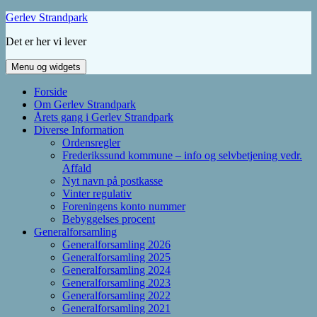
Hop
Gerlev Strandpark
til
Det er her vi lever
indhold
Menu og widgets
Forside
Om Gerlev Strandpark
Årets gang i Gerlev Strandpark
Diverse Information
Ordensregler
Frederikssund kommune – info og selvbetjening vedr.
Affald
Nyt navn på postkasse
Vinter regulativ
Foreningens konto nummer
Bebyggelses procent
Generalforsamling
Generalforsamling 2026
Generalforsamling 2025
Generalforsamling 2024
Generalforsamling 2023
Generalforsamling 2022
Generalforsamling 2021