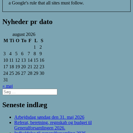
a Google's rule that all sites must follow.
Nyheder pr dato
august 2026
M
Ti
O
To
F
L
S
1
2
3
4
5
6
7
8
9
10
11
12
13
14
15
16
17
18
19
20
21
22
23
24
25
26
27
28
29
30
31
« maj
Søg
efter:
Seneste indlæg
Arbejdsdag søndag den 31. maj 2026
Referat, beretning, regnskab og budget til
Generalforsamlingen 2026.